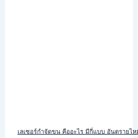
เลเซอร์กำจัดขน คืออะไร มีกี่แบบ อันตราย