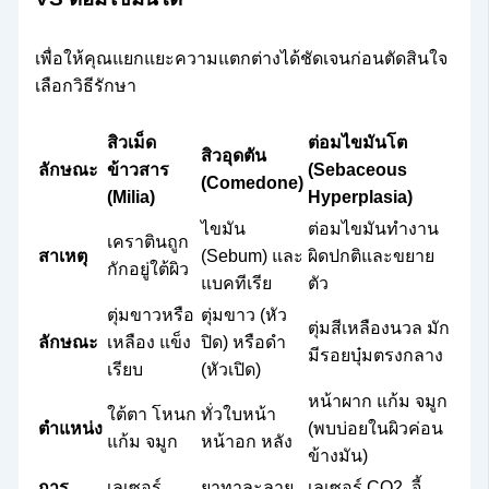
เพื่อให้คุณแยกแยะความแตกต่างได้ชัดเจนก่อนตัดสินใจ
เลือกวิธีรักษา
สิวเม็ด
ต่อมไขมันโต
สิวอุดตัน
ลักษณะ
ข้าวสาร
(Sebaceous
(Comedone)
(Milia)
Hyperplasia)
ไขมัน
ต่อมไขมันทำงาน
เคราตินถูก
สาเหตุ
(Sebum) และ
ผิดปกติและขยาย
กักอยู่ใต้ผิว
แบคทีเรีย
ตัว
ตุ่มขาวหรือ
ตุ่มขาว (หัว
ตุ่มสีเหลืองนวล มัก
ลักษณะ
เหลือง แข็ง
ปิด) หรือดำ
มีรอยบุ๋มตรงกลาง
เรียบ
(หัวเปิด)
หน้าผาก แก้ม จมูก
ใต้ตา โหนก
ทั่วใบหน้า
ตำแหน่ง
(พบบ่อยในผิวค่อน
แก้ม จมูก
หน้าอก หลัง
ข้างมัน)
การ
เลเซอร์,
ยาทาละลาย
เลเซอร์ CO2, จี้