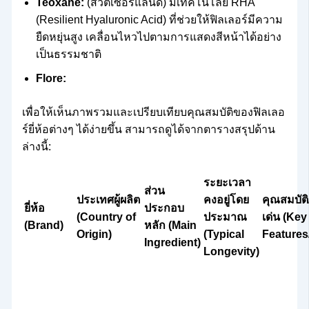
Teoxane:
(สวิตเซอร์แลนด์) มีเทคโนโลยี RHA
(Resilient Hyaluronic Acid) ที่ช่วยให้ฟิลเลอร์มีความ
ยืดหยุ่นสูง เคลื่อนไหวไปตามการแสดงสีหน้าได้อย่าง
เป็นธรรมชาติ
Flore:
เพื่อให้เห็นภาพรวมและเปรียบเทียบคุณสมบัติของฟิลเลอ
ร์ยี่ห้อต่างๆ ได้ง่ายขึ้น สามารถดูได้จากตารางสรุปด้าน
ล่างนี้:
ระยะเวลา
ส่วน
ประเทศผู้ผลิต
คงอยู่โดย
คุณสมบัต
ยี่ห้อ
ประกอบ
(Country of
ประมาณ
เด่น (Key
(Brand)
หลัก (Main
Origin)
(Typical
Features
Ingredient)
Longevity)