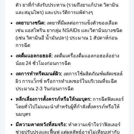
ตัว ยาที่กำลังรับประทาน (รวมถึงยาแก้ปวด วิตามิน
และสมุนไพร) และประวัติการแพ้ต่างๆ
งดยาบางชนิด:
งดยาที่มีผลต่อการแข็งตัวของเลือด
เช่น แอสไพริน ยากลุ่ม NSAIDs และวิตามินบางชนิด
(เช่น วิตามินอี น้ำมันปลา) ประมาณ 1 สัปดาห์ก่อน
การฉีด
งดดื่มแอลกอฮอล์:
งดดื่มเครื่องดื่มแอลกอฮอล์อย่าง
น้อย 24 ชั่วโมงก่อนการฉีด
งดการทำทรีตเมนต์ผิว:
งดการใช้ผลิตภัณฑ์ผลัดเซลล์
ผิว การแว็กซ์ หรือการทำเลเซอร์ในบริเวณที่จะฉีด
ประมาณ 2-3 วันก่อนการฉีด
หลีกเลี่ยงการตั้งครรภ์หรือให้นมบุตร:
การฉีดฟิลเลอร์
โดยทั่วไปไม่แนะนำสำหรับผู้ที่กำลังตั้งครรภ์หรือให้
นมบุตร
มีความคาดหวังที่สมจริง:
ทำความเข้าใจว่าฟิลเลอร์
ช่วยปรับปรุงและฟื้นฟู แต่ผลลัพธ์อาจไม่เทียบเท่ากับ