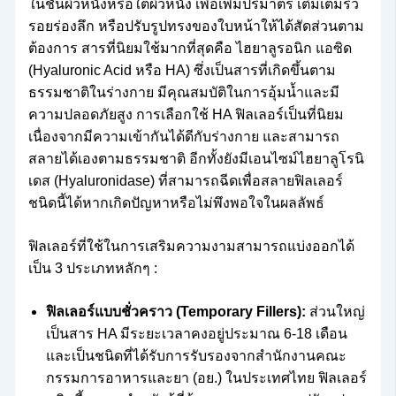
ในชั้นผิวหนังหรือใต้ผิวหนัง เพื่อเพิ่มปริมาตร เติมเต็มริ้ว
รอยร่องลึก หรือปรับรูปทรงของใบหน้าให้ได้สัดส่วนตาม
ต้องการ สารที่นิยมใช้มากที่สุดคือ ไฮยาลูรอนิก แอซิด
(Hyaluronic Acid หรือ HA) ซึ่งเป็นสารที่เกิดขึ้นตาม
ธรรมชาติในร่างกาย มีคุณสมบัติในการอุ้มน้ำและมี
ความปลอดภัยสูง การเลือกใช้ HA ฟิลเลอร์เป็นที่นิยม
เนื่องจากมีความเข้ากันได้ดีกับร่างกาย และสามารถ
สลายได้เองตามธรรมชาติ อีกทั้งยังมีเอนไซม์ไฮยาลูโรนิ
เดส (Hyaluronidase) ที่สามารถฉีดเพื่อสลายฟิลเลอร์
ชนิดนี้ได้หากเกิดปัญหาหรือไม่พึงพอใจในผลลัพธ์
ฟิลเลอร์ที่ใช้ในการเสริมความงามสามารถแบ่งออกได้
เป็น 3 ประเภทหลักๆ :
ฟิลเลอร์แบบชั่วคราว (Temporary Fillers):
ส่วนใหญ่
เป็นสาร HA มีระยะเวลาคงอยู่ประมาณ 6-18 เดือน
และเป็นชนิดที่ได้รับการรับรองจากสำนักงานคณะ
กรรมการอาหารและยา (อย.) ในประเทศไทย ฟิลเลอร์