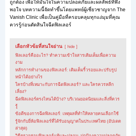
ถูกต้อง เพื่อให้มั่นใจในความปลอดภัยและผลลัพธ์ที่พึง
พอใจ บทความนี้จัดทำขึ้นโดยแพทย์ผู้เชี่ยวชาญจาก The
Vanish Clinic เพื่อเป็นคู่มือที่ครอบคลุมทุกแง่มุมที่คุณ
ควรรู้ก่อนตัดสินใจฉีดฟิลเลอร์
เลือกหัวข้อที่สนใจอ่าน
hide
ฟิลเลอร์คืออะไร? ทำความเข้าใจสารเติมเต็มเพื่อความ
งาม
หลักการทำงานของฟิลเลอร์: เติมเต็มริ้วรอยและปรับรูป
หน้าได้อย่างไร
ใครบ้างที่เหมาะกับการฉีดฟิลเลอร์? และใครควรหลีก
เลี่ยง?
ฉีดฟิลเลอร์ตรงไหนได้บ้าง? บริเวณยอดนิยมและสิ่งที่ควร
รู้
ข้อดีของการฉีดฟิลเลอร์: เหตุผลที่ทำให้หลายคนเลือกใช้
รู้จักกับยี่ห้อฟิลเลอร์ที่ได้รับอนุญาตในประเทศไทย (อัปเดต
ล่าสุด)
วิธีตรวจสอบฟิลเลอร์แท้และปลอม: ปกป้องความปลอดภัย