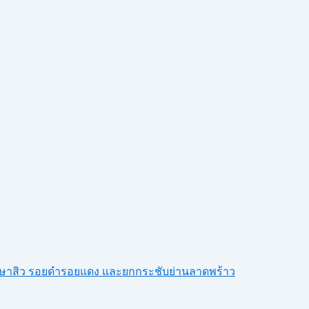
รักษาสิว รอยดำรอยแดง และยกกระชับย่านลาดพร้าว