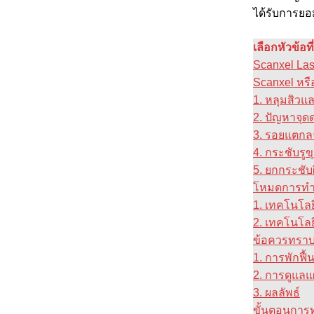
ได้รับการยอ
เลือกหัวข้อท
Scanxel Las
Scanxel หรื
1. หลุมสิวแ
2. ปัญหาจุดด
3. รอยแตกล
4. กระชับรู
5. ยกกระชับผ
โหมดการทำง
1. เทคโนโลย
2. เทคโนโลย
ข้อควรทราบ
1. การพักฟื้
2. การดูแลแ
3. ผลลัพธ์
ขั้นตอนการท