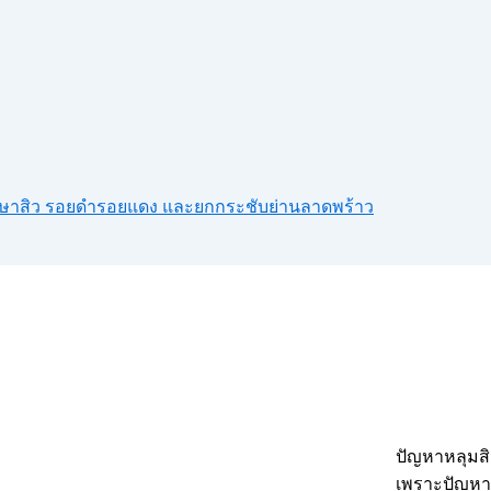
รักษาสิว รอยดำรอยแดง และยกกระชับย่านลาดพร้าว
ปัญหาหลุมส
เพราะปัญหาผ