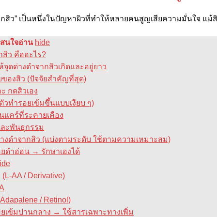
ากสิว” เป็นหนึ่งในปัญหาผิวที่ทำให้หลายคนสูญเสียความมั่นใจ แม
ี่สนใจอ่าน
hide
ากสิว คืออะไร?
ห้จุดด่างดําจากสิวเกิดและอยู่ยาว
ของสิว (ปัจจัยสำคัญที่สุด)
กะ กดสิวเอง
ตัวทำรอยเข้มขึ้นแบบเงียบ ๆ)
ินแคร์ที่ระคายเคือง
และพันธุกรรม
ดด่างดําจากสิว (แบ่งตามระดับ ใช้ตามความเหมาะสม)
รอยดำอ่อน → รักษาเองได้
ide
 (L-AA / Derivative)
HA
(Adapalene / Retinol)
 รอยเข้มปานกลาง → ใช้สารเฉพาะทางเพิ่ม