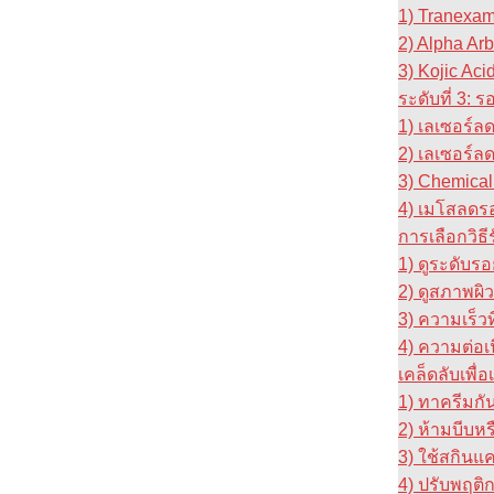
1) Tranexam
2) Alpha Arb
3) Kojic Aci
ระดับที่ 3:
1) เลเซอร์ลด
2) เลเซอร์ล
3) Chemical
4) เมโสลดรอ
การเลือกวิธี
1) ดูระดับรอ
2) ดูสภาพผิว
3) ความเร็วท
4) ความต่อเน
เคล็ดลับเพื่
1) ทาครีมกั
2) ห้ามบีบห
3) ใช้สกินแค
4) ปรับพฤต