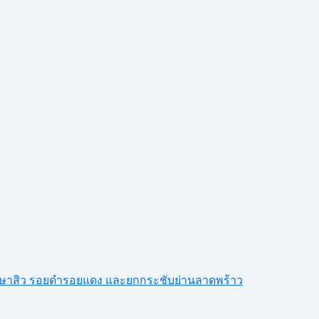
รักษาสิว รอยดำรอยแดง และยกกระชับย่านลาดพร้าว