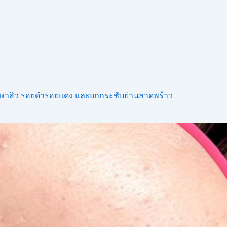
รักษาสิว รอยดำรอยแดง และยกกระชับย่านลาดพร้าว