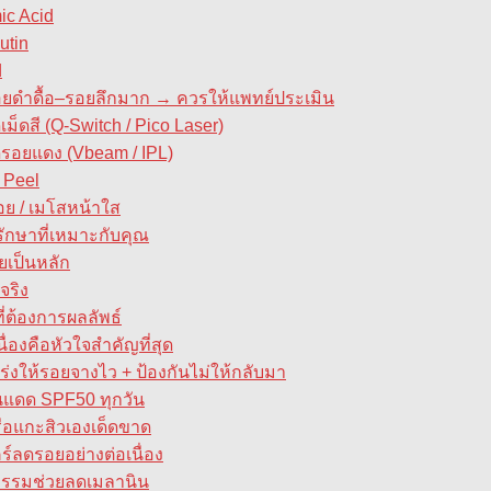
ic Acid
utin
d
 รอยดำดื้อ–รอยลึกมาก → ควรให้แพทย์ประเมิน
เม็ดสี (Q-Switch / Pico Laser)
ดรอยแดง (Vbeam / IPL)
 Peel
ย / เมโสหน้าใส
รักษาที่เหมาะกับคุณ
ยเป็นหลัก
จริง
ี่ต้องการผลลัพธ์
ื่องคือหัวใจสำคัญที่สุด
อเร่งให้รอยจางไว + ป้องกันไม่ให้กลับมา
นแดด SPF50 ทุกวัน
รือแกะสิวเองเด็ดขาด
ร์ลดรอยอย่างต่อเนื่อง
ิกรรมช่วยลดเมลานิน