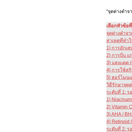
“จุดด่างดำจ
เลือกหัวข้อท
จุดด่างดําจ
สาเหตุที่ทำใ
1) การอักเสบ
2) การบีบ แ
3) แสงแดด (
4) การใช้สก
5) ฮอร์โมน
วิธีรักษาจุ
ระดับที่ 1: 
1) Niacinam
2) Vitamin C
3) AHA / B
4) Retinoid 
ระดับที่ 2: